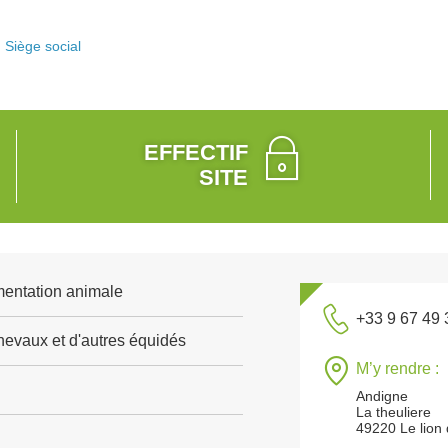
Siège social
EFFECTIF
SITE
mentation animale
+33 9 67 49 
evaux et d'autres équidés
M’y rendre :
Andigne
La theuliere
49220 Le lion