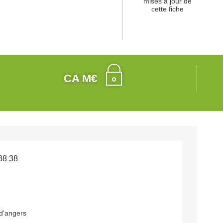
mises à jour de
cette fiche
CA M€
38 38
 d'angers