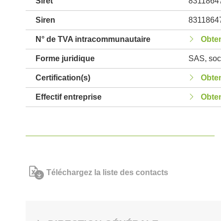
Siret
8311864
Siren
8311864
N° de TVA intracommunautaire
Obten
Forme juridique
SAS, soci
Certification(s)
Obten
Effectif entreprise
Obten
Téléchargez la liste des contacts