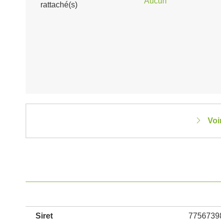
Aucun
rattaché(s)
Voi
Siret
7756739