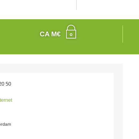
CA M€
20 50
nternet
terdam