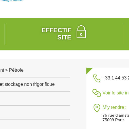
EFFECTIF
SITE
t > Pétrole
+33 1 44 53 
t stockage non frigorifique
Voir le site i
M’y rendre :
76 rue d'ams
75009 Paris