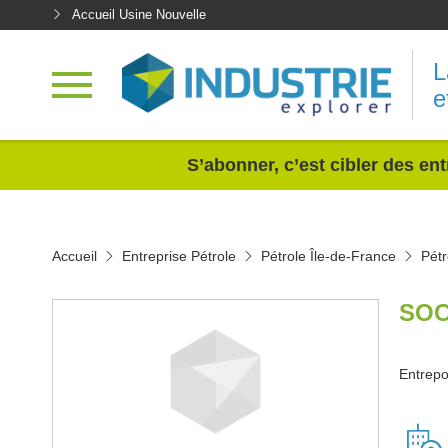
Accueil Usine Nouvelle
L
e
<
S’abonner, c’est cibler des ent
Accueil
Entreprise Pétrole
Pétrole Île-de-France
Pétr
SOC
Entrepo