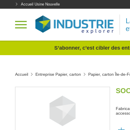
Accueil Usine Nouvelle
L
e
<
S’abonner, c’est cibler des ent
Accueil
Entreprise Papier, carton
Papier, carton Île-de-
SOC
Fabrica
accesso