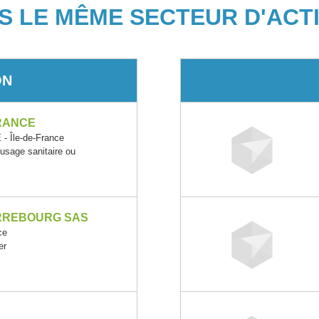
S LE MÊME SECTEUR D'ACTI
ON
RANCE
 Île-de-France
 usage sanitaire ou
RREBOURG SAS
ce
er