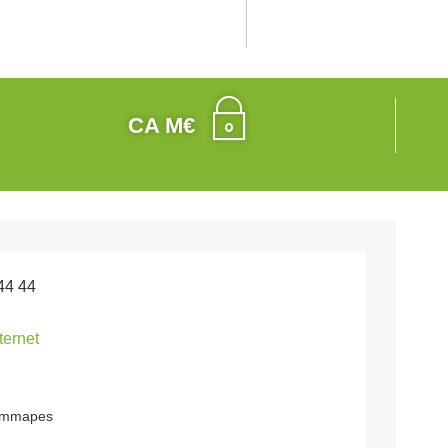
CA M€
44 44
nternet
jemmapes