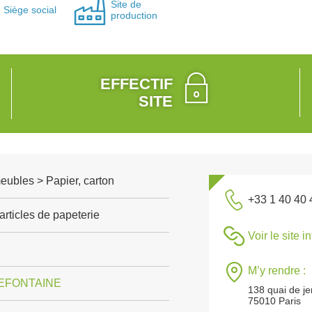
Site de
Siège social
production
EFFECTIF
SITE
meubles > Papier, carton
+33 1 40 40 
articles de papeterie
Voir le site i
M’y rendre :
EFONTAINE
138 quai de 
75010 Paris