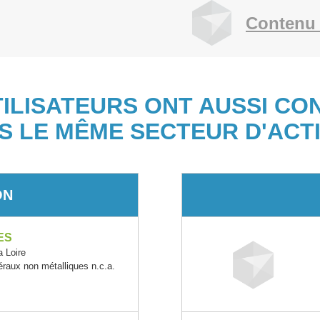
Contenu 
TILISATEURS ONT AUSSI CO
S LE MÊME SECTEUR D'ACTI
ON
ES
 Loire
éraux non métalliques n.c.a.