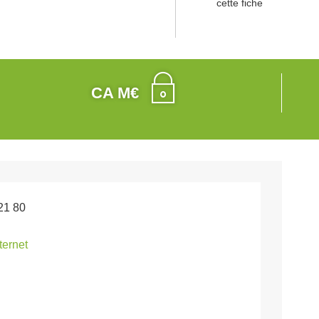
cette fiche
CA M€
21 80
nternet