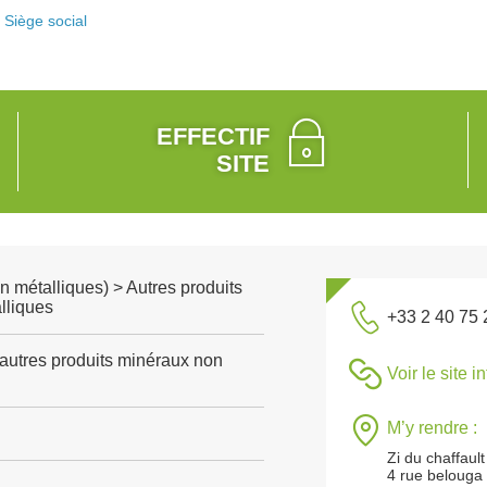
Siège social
EFFECTIF
SITE
n métalliques) > Autres produits
lliques
+33 2 40 75 
'autres produits minéraux non
Voir le site i
M’y rendre :
Zi du chaffault
4 rue belouga