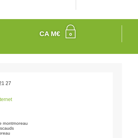
CA M€
21 27
nternet
de montmoreau
ascauds
oreau