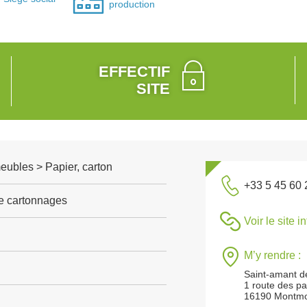
production
EFFECTIF
SITE
meubles > Papier, carton
+33 5 45 60 
de cartonnages
Voir le site i
M’y rendre :
Saint-amant 
1 route des p
16190 Montm