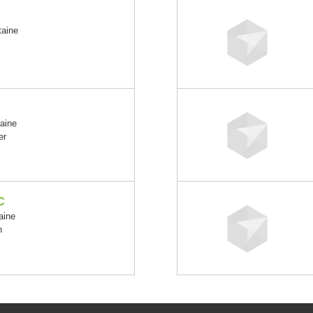
taine
aine
er
C
aine
n