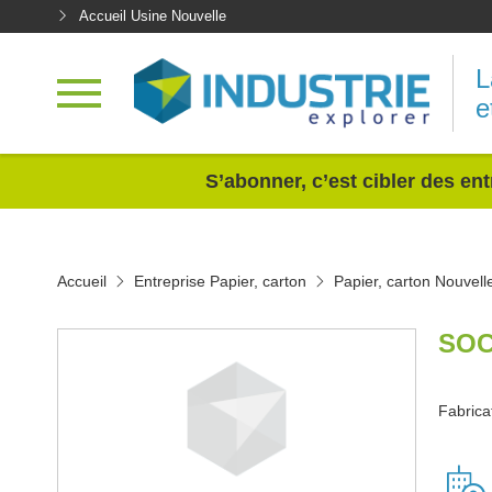
Accueil Usine Nouvelle
L
e
<
S’abonner, c’est cibler des ent
Accueil
Entreprise Papier, carton
Papier, carton Nouvell
SOC
Fabrica