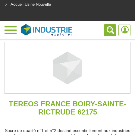
Accueil Usine Nouvelle
<
TEREOS FRANCE BOIRY-SAINTE-
RICTRUDE 62175
Sucre de qualité n°1 et n°2 destiné essentiellement aux industries