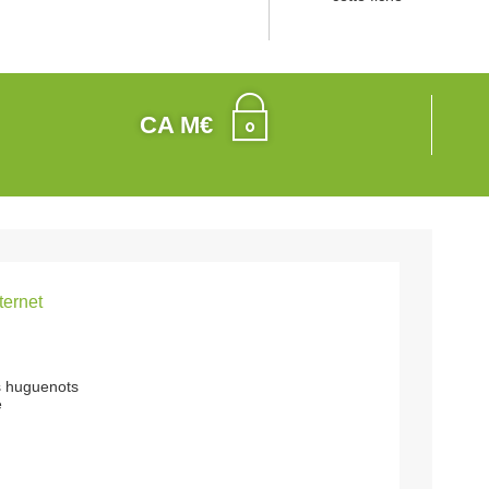
CA M€
nternet
s huguenots
e