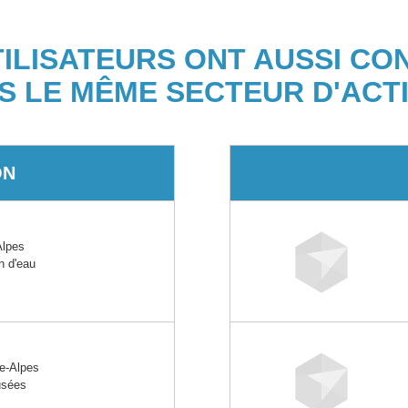
TILISATEURS ONT AUSSI CO
S LE MÊME SECTEUR D'ACTI
ON
Alpes
n d'eau
e-Alpes
usées