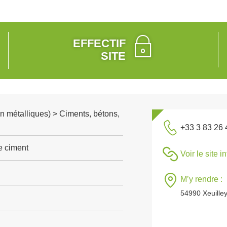
EFFECTIF
SITE
n métalliques) > Ciments, bétons,
+33 3 83 26 
e ciment
Voir le site i
M’y rendre :
54990 Xeuille