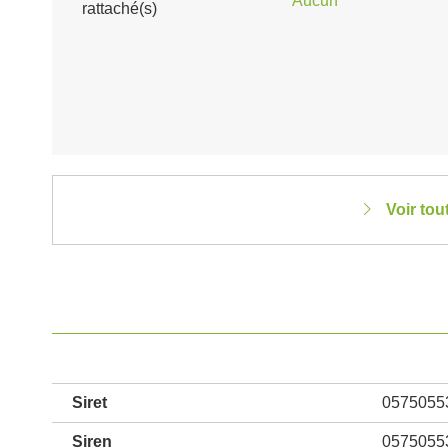
Aucun
rattaché(s)
Voir tou
Siret
0575055
Siren
0575055