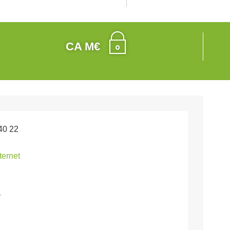
CA M€
40 22
nternet
y