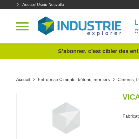
Accueil Usine Nouvelle
L
e
<
S’abonner, c’est cibler des ent
Accueil
Entreprise Ciments, bétons, mortiers
Ciments, b
VIC
Fabricat