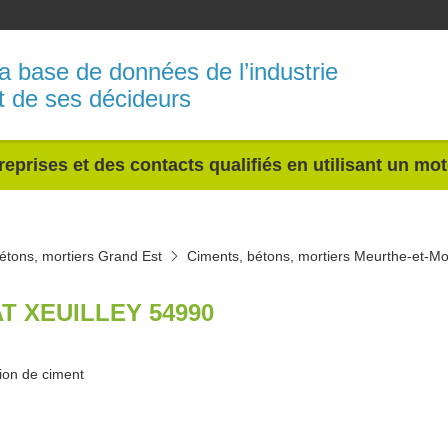
a base de données de l’industrie
t de ses décideurs
reprises et des contacts qualifiés en utilisant un mo
étons, mortiers Grand Est
Ciments, bétons, mortiers Meurthe-et-Mo
AT XEUILLEY 54990
ion de ciment