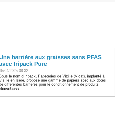
Une barrière aux graisses sans PFAS
avec Iripack Pure
15/04/2025 08:32
Sous le nom d’Iripack, Papeteries de Vizille (Vicat), implanté à
Vizille en Isère, propose une gamme de papiers spéciaux dotés
de différentes barrières pour le conditionnement de produits
alimentaires.