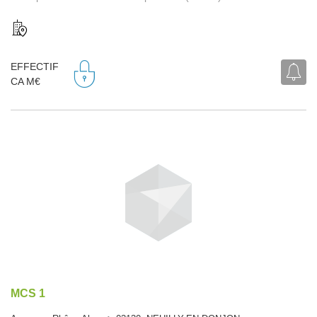
EFFECTIF
CA M€
MCS 1