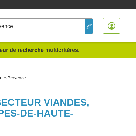
vence
teur de recherche multicritères.
aute-Provence
SECTEUR VIANDES,
PES-DE-HAUTE-