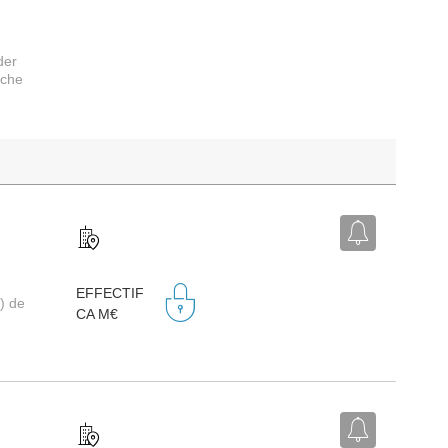
der
rche
EFFECTIF
) de
CA M€