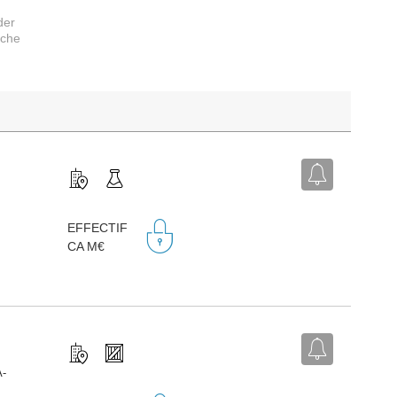
der
rche
EFFECTIF
CA M€
A-