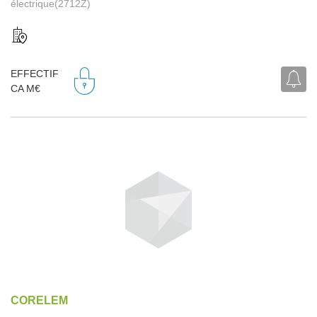
électrique(2712Z)
EFFECTIF
CA M€
CORELEM