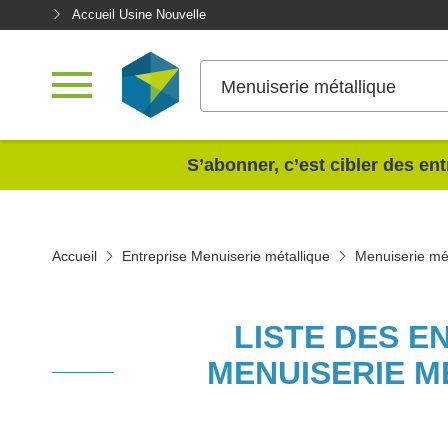
Accueil Usine Nouvelle
Menuiserie métallique
<
S’abonner, c’est cibler des ent
Accueil
Entreprise Menuiserie métallique
Menuiserie mét
LISTE DES E
MENUISERIE M