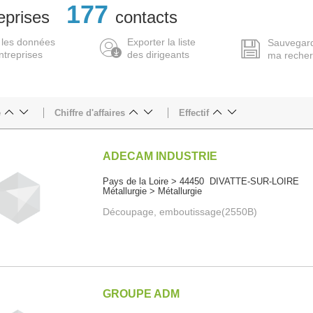
177
eprises
contacts
 les données
Exporter la liste
Sauvegar
ntreprises
des dirigeants
ma reche
e
Chiffre d'affaires
Effectif
ADECAM INDUSTRIE
Pays de la Loire > 44450 DIVATTE-SUR-LOIRE
Métallurgie > Métallurgie
Découpage, emboutissage(2550B)
GROUPE ADM