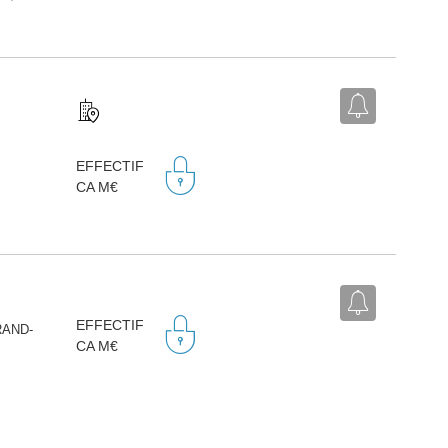
EFFECTIF
CA M€
EFFECTIF
RAND-
CA M€
)