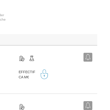
der
rche
EFFECTIF
CA M€