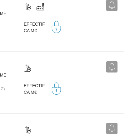
EME
EFFECTIF
CA M€
EME
EFFECTIF
2Z)
CA M€