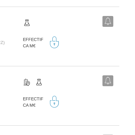
EFFECTIF
2Z)
CA M€
EFFECTIF
CA M€