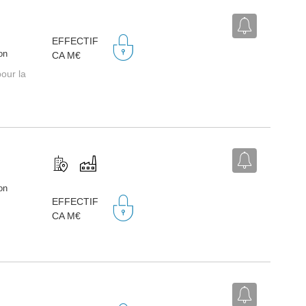
EFFECTIF
on
CA M€
our la
on
EFFECTIF
CA M€