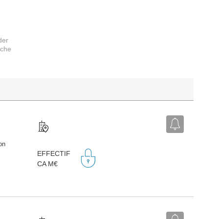
der
rche
on
EFFECTIF
CA M€