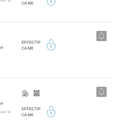
our la
CA M€
EFFECTIF
on
CA M€
on
EFFECTIF
our la
CA M€