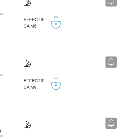
on
EFFECTIF
CA M€
on
EFFECTIF
CA M€
U
on