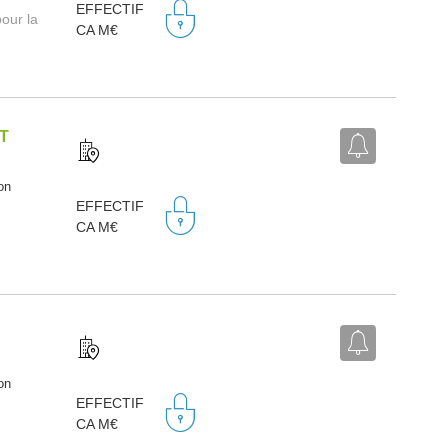
EFFECTIF
our la
CA M€
T
on
EFFECTIF
CA M€
on
EFFECTIF
CA M€