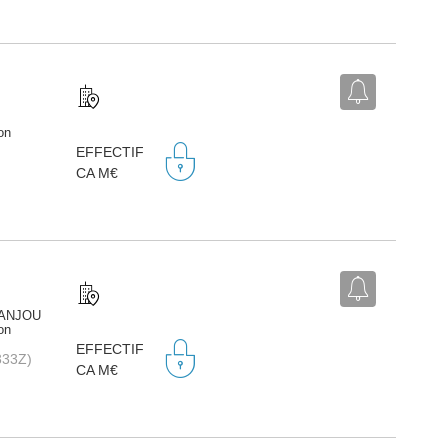
on
EFFECTIF
CA M€
'ANJOU
on
EFFECTIF
333Z)
CA M€