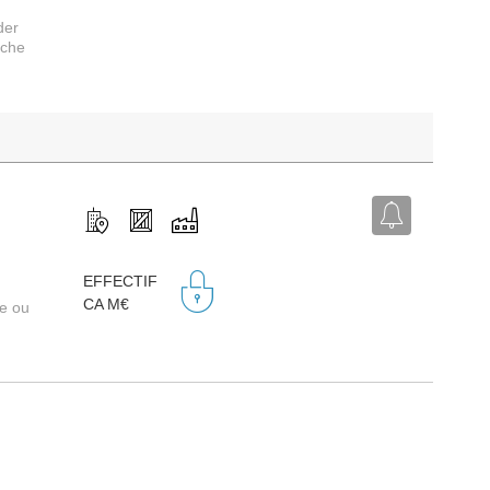
der
rche
,
EFFECTIF
CA M€
re ou