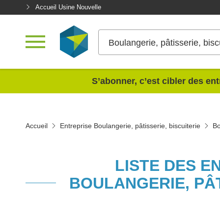
Accueil Usine Nouvelle
Boulangerie, pâtisserie, bisc
<
S’abonner, c’est cibler des ent
Accueil
Entreprise Boulangerie, pâtisserie, biscuiterie
Bo
LISTE DES E
BOULANGERIE, PÂT