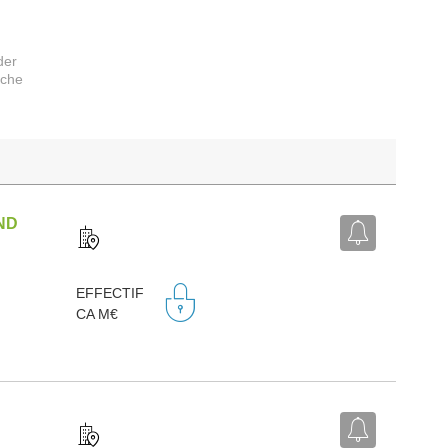
der
rche
ND
EFFECTIF
CA M€