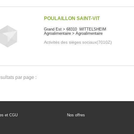
POULAILLON SAINT-VIT
Grand Est > 68310 WITTELSHEIM
Agroalimentaire > Agroalimentaire
Activités des sièges sociaux(7010Z)
ultats par page :
les et CGU
Nos offres