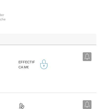
der
rche
EFFECTIF
CA M€