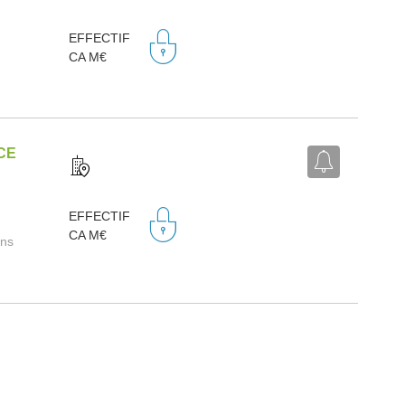
EFFECTIF
CA M€
CE
EFFECTIF
CA M€
ins