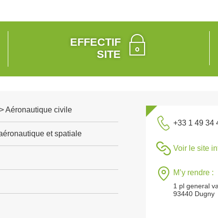
EFFECTIF
SITE
> Aéronautique civile
+33 1 49 34 
aéronautique et spatiale
Voir le site i
M’y rendre :
1 pl general v
93440 Dugny