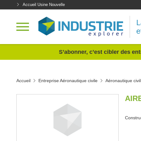
Accueil Usine Nouvelle
L
e
<
S’abonner, c’est cibler des ent
Accueil
Entreprise Aéronautique civile
Aéronautique civi
AIR
Constru