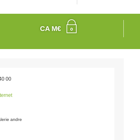
CA M€
40 00
nternet
alerie andre