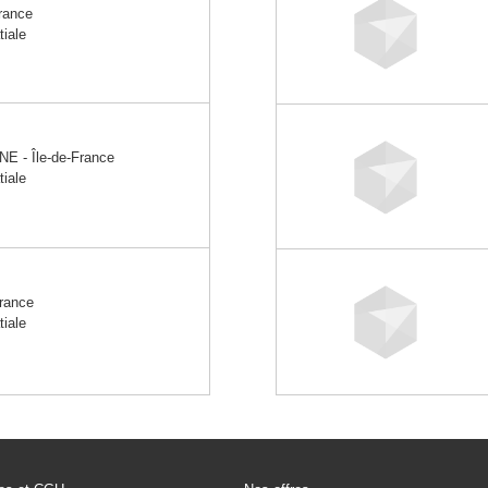
rance
tiale
 - Île-de-France
tiale
rance
tiale