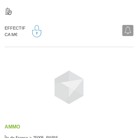
EFFECTIF
CA M€
AMMO
Île-de-France > 75005 PARIS