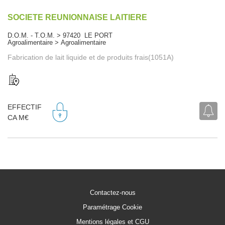
SOCIETE REUNIONNAISE LAITIERE
D.O.M. - T.O.M. > 97420 LE PORT
Agroalimentaire > Agroalimentaire
Fabrication de lait liquide et de produits frais(1051A)
EFFECTIF
CA M€
Contactez-nous
Paramétrage Cookie
Mentions légales et CGU