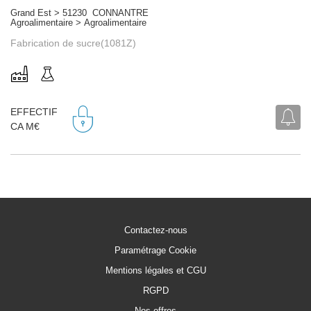
Grand Est > 51230 CONNANTRE
Agroalimentaire > Agroalimentaire
Fabrication de sucre(1081Z)
EFFECTIF
CA M€
Contactez-nous
Paramétrage Cookie
Mentions légales et CGU
RGPD
Nos offres