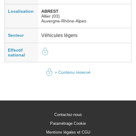
Localisation
ABREST
Allier (03)
Auvergne-Rhône-Alpes
Secteur
Véhicules légers
Effectif
national
= Contenu réservé
Contactez-nous
Paramétrage Cookie
Mentions légales et CGU