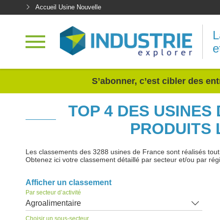
Accueil Usine Nouvelle
L
e
<
S’abonner, c’est cibler des ent
TOP 4 DES USINES
PRODUITS 
Les classements des 3288 usines de France sont réalisés tout au
Obtenez ici votre classement détaillé par secteur et/ou par rég
Afficher un classement
Par secteur d’activité
Agroalimentaire
Choisir un sous-secteur