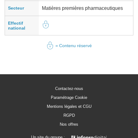
Secteur
Matières premières pharmaceutiques
Effectif
national
= Contenu réservé
Contactez-nous
Paramétrage Cookie
Mentions légales et CGU
RGPD
Nos offres
Un site du groupe :