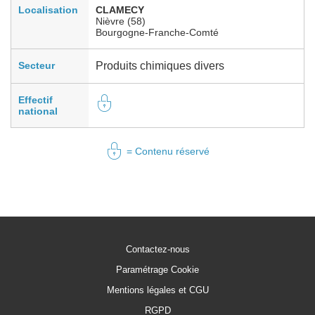
Localisation
CLAMECY
Nièvre (58)
Bourgogne-Franche-Comté
Secteur
Produits chimiques divers
Effectif
national
= Contenu réservé
Contactez-nous
Paramétrage Cookie
Mentions légales et CGU
RGPD