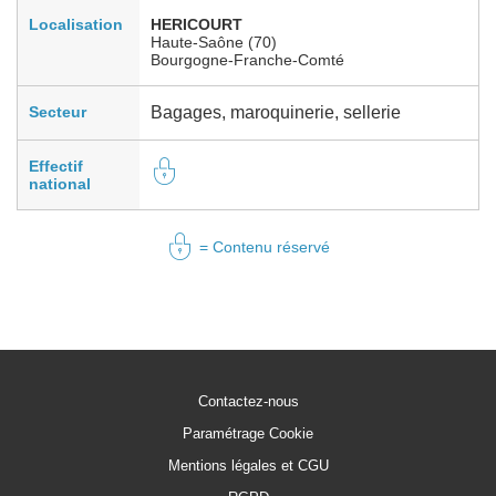
Localisation
HERICOURT
Haute-Saône (70)
Bourgogne-Franche-Comté
Secteur
Bagages, maroquinerie, sellerie
Effectif
national
= Contenu réservé
Contactez-nous
Paramétrage Cookie
Mentions légales et CGU