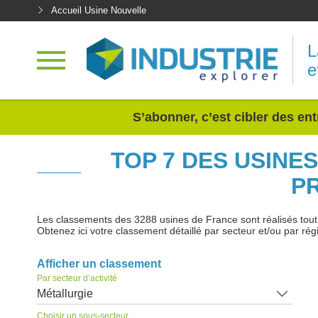
Accueil Usine Nouvelle
L
e
<
S’abonner, c’est cibler des ent
TOP 7 DES USINE
P
Les classements des 3288 usines de France sont réalisés tout au
Obtenez ici votre classement détaillé par secteur et/ou par rég
Afficher un classement
Par secteur d’activité
Métallurgie
Choisir un sous-secteur