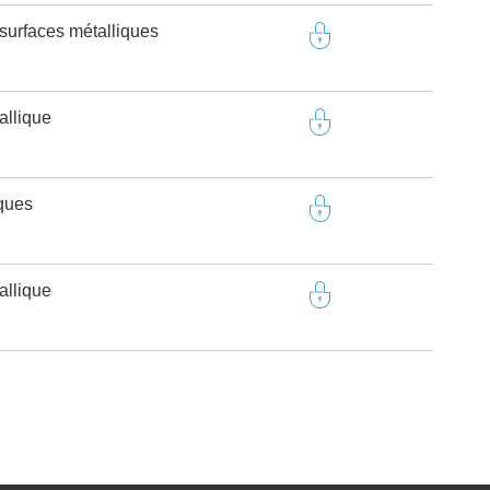
surfaces métalliques
allique
ques
allique