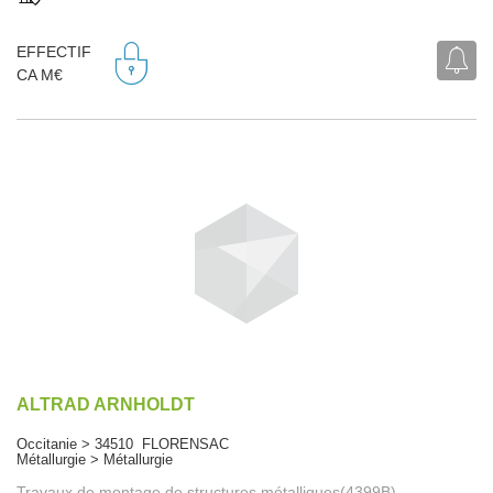
EFFECTIF
CA M€
ALTRAD ARNHOLDT
Occitanie > 34510 FLORENSAC
Métallurgie > Métallurgie
Travaux de montage de structures métalliques(4399B)