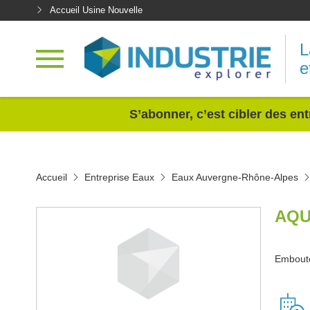
Accueil Usine Nouvelle
L
e
<
S’abonner, c’est cibler des ent
Accueil
Entreprise Eaux
Eaux Auvergne-Rhône-Alpes
AQU
Emboutei