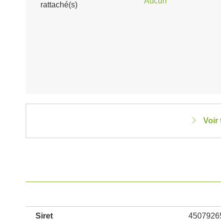
Aucun
rattaché(s)
Voir
Siret
4507926