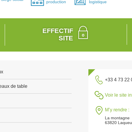
production
logistique
EFFECTIF
SITE
ux
+33 4 73 22 
 eaux de table
Voir le site i
M’y rendre :
La montagne
63820 Laqueui