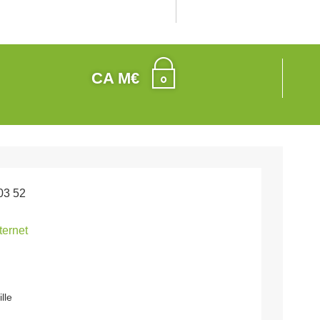
CA M€
03 52
nternet
lle