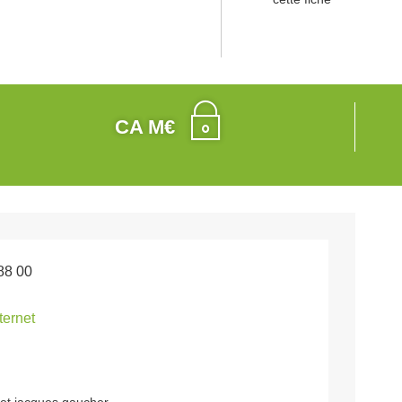
CA M€
88 00
nternet