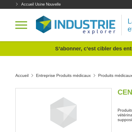
Accueil Usine Nouvelle
L
e
<
S’abonner, c’est cibler des ent
Accueil
Entreprise Produits médicaux
Produits médicaux
CEN
Produit
vétérin
supposi