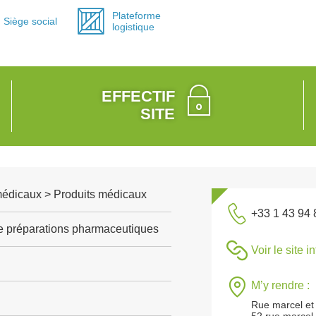
Plateforme
Siège social
logistique
EFFECTIF
SITE
médicaux > Produits médicaux
+33 1 43 94 
de préparations pharmaceutiques
Voir le site i
M’y rendre :
Rue marcel et