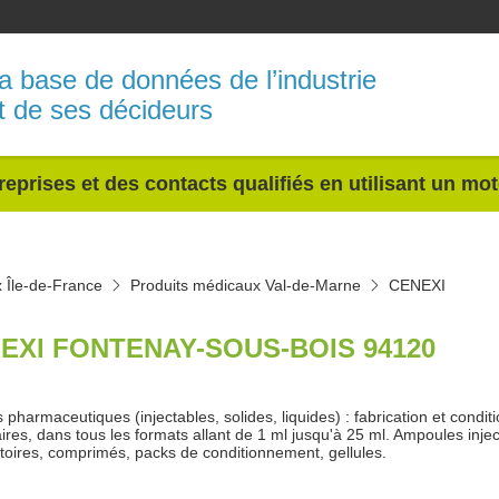
a base de données de l’industrie
t de ses décideurs
reprises et des contacts qualifiés en utilisant un mo
 Île-de-France
Produits médicaux Val-de-Marne
CENEXI
EXI FONTENAY-SOUS-BOIS 94120
s pharmaceutiques (injectables, solides, liquides) : fabrication et cond
aires, dans tous les formats allant de 1 ml jusqu'à 25 ml. Ampoules injec
toires, comprimés, packs de conditionnement, gellules.