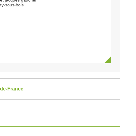
 et jacques gaucher
ay-sous-bois
e-de-France