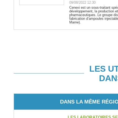
09/08/2022 12:30
Cenexi est un sous-traitant spéc
développement, la production et
pharmaceutiques. Le groupe disp
fabrication d’ampoules injectab
Marne).
LES U
DAN
DANS LA MÊME RÉGI
LES LABORATOIRES SE