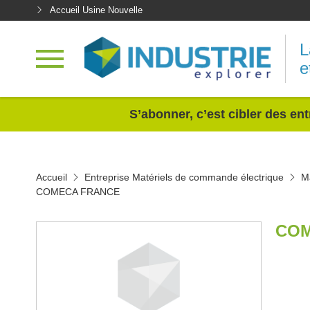
Accueil Usine Nouvelle
L
e
<
S’abonner, c’est cibler des ent
Accueil
Entreprise Matériels de commande électrique
M
COMECA FRANCE
COM