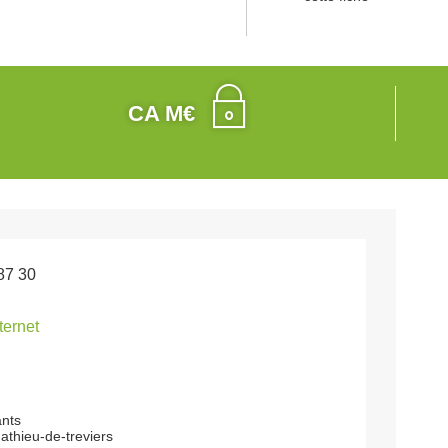
CA M€
87 30
nternet
ants
athieu-de-treviers