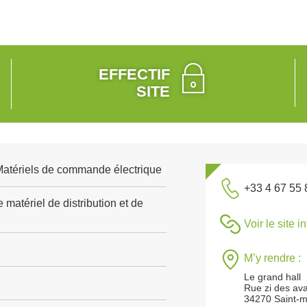
EFFECTIF
SITE
 Matériels de commande électrique
+33 4 67 55 
 matériel de distribution et de
Voir le site i
M’y rendre :
Le grand hall
Rue zi des av
34270 Saint-m