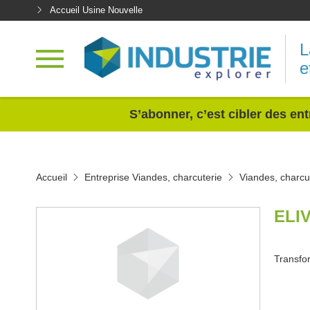
Accueil Usine Nouvelle
L
e
<
S’abonner, c’est cibler des ent
Accueil
Entreprise Viandes, charcuterie
Viandes, charcu
ELI
Transfo