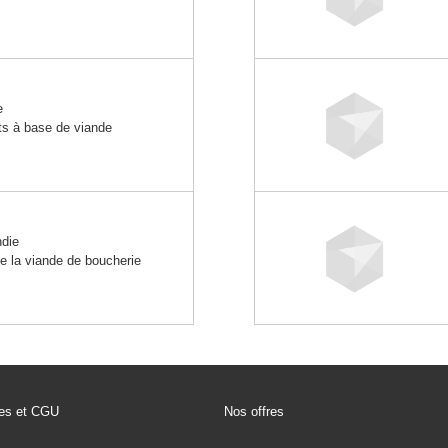
e
its à base de viande
die
e la viande de boucherie
les et CGU
Nos offres