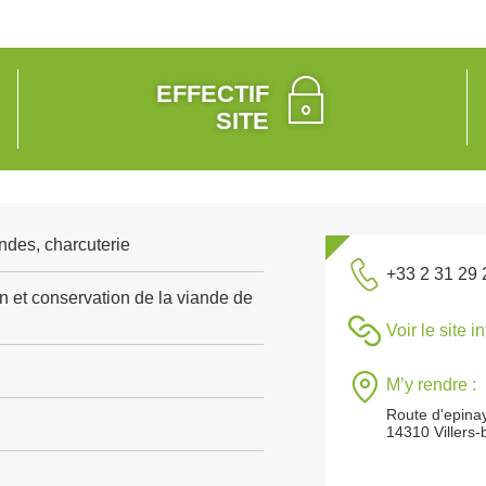
EFFECTIF
SITE
ndes, charcuterie
+33 2 31 29 
n et conservation de la viande de
Voir le site i
M’y rendre :
Route d'epina
14310 Villers