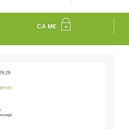
CA M€
29 29
nternet
y
-bocage