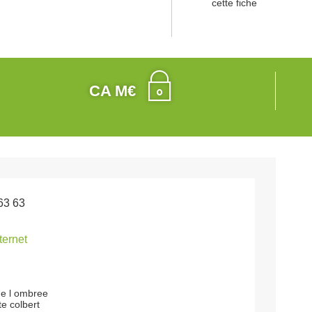
cette fiche
CA M€
63 63
nternet
de l ombree
te colbert