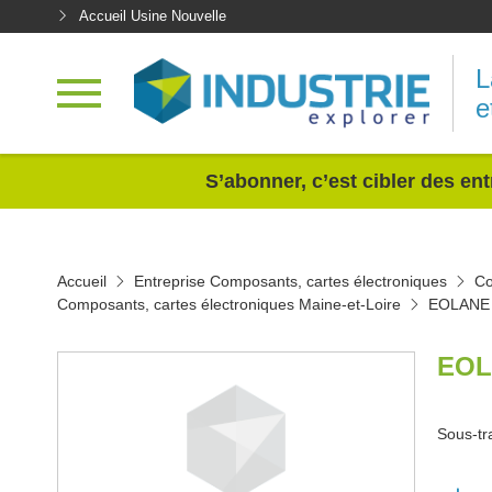
Accueil Usine Nouvelle
L
e
<
S’abonner, c’est cibler des ent
Accueil
Entreprise Composants, cartes électroniques
Co
Composants, cartes électroniques Maine-et-Loire
EOLANE
EOL
Sous-tr