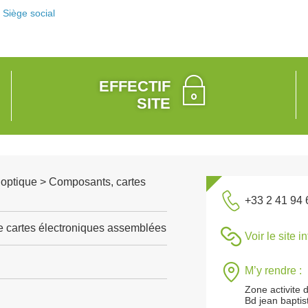
Siège social
EFFECTIF
SITE
, optique > Composants, cartes
+33 2 41 94 
e cartes électroniques assemblées
Voir le site i
M’y rendre :
Zone activite 
Bd jean baptis