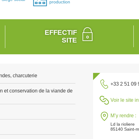
production
EFFECTIF
SITE
ndes, charcuterie
+33 2 51 09 
n et conservation de la viande de
Voir le site i
M’y rendre :
Ld la rioliere
85140 Saint-m