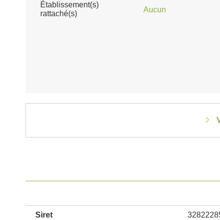
Établissement(s)
Aucun
rattaché(s)
V
Siret
3282228