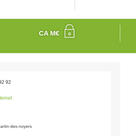
CA M€
92 92
nternet
artin-des-noyers