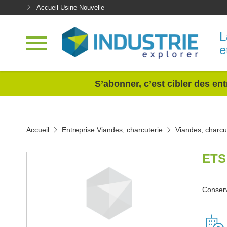
Accueil Usine Nouvelle
L
e
<
S’abonner, c’est cibler des ent
Accueil
Entreprise Viandes, charcuterie
Viandes, charcu
ETS
Conserv