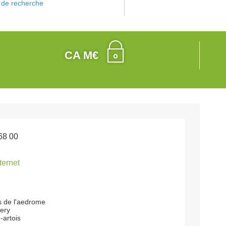
de recherche
CA M€
68 00
nternet
es de l'aedrome
iery
-artois