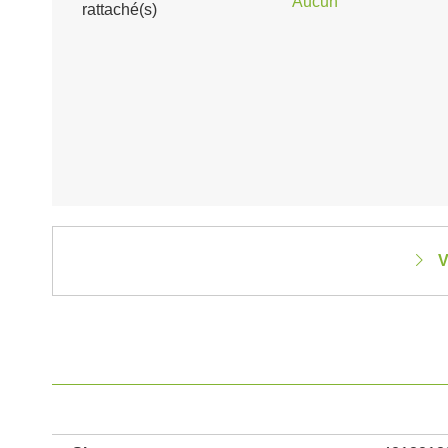
Aucun
rattaché(s)
V