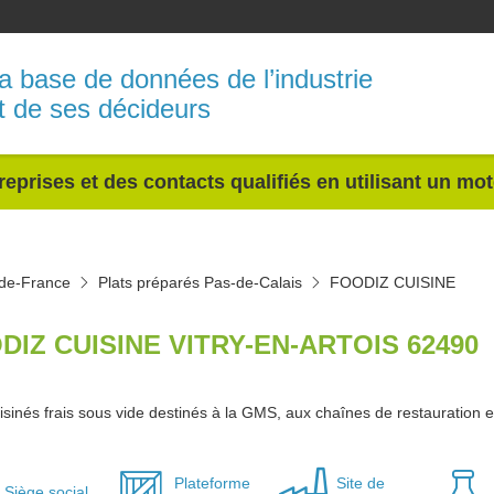
a base de données de l’industrie
t de ses décideurs
reprises et des contacts qualifiés en utilisant un mo
-de-France
Plats préparés Pas-de-Calais
FOODIZ CUISINE
DIZ CUISINE VITRY-EN-ARTOIS 62490
isinés frais sous vide destinés à la GMS, aux chaînes de restauration et 
Plateforme
Site de
Siège social