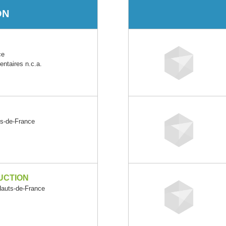
ON
ce
entaires n.c.a.
s-de-France
UCTION
auts-de-France