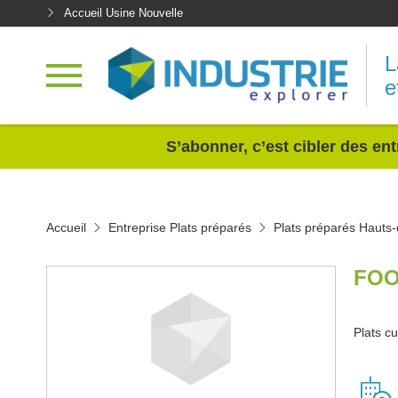
Accueil Usine Nouvelle
L
e
<
S’abonner, c’est cibler des ent
Accueil
Entreprise Plats préparés
Plats préparés Hauts
FOO
Plats cu