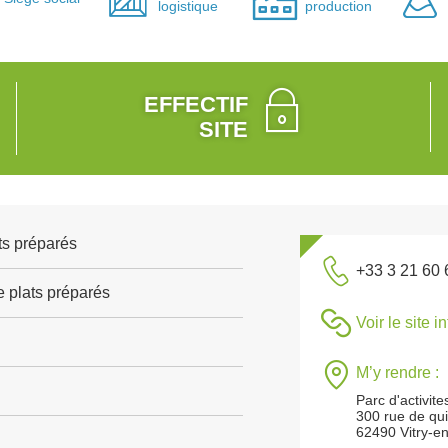
logistique
production
EFFECTIF
SITE
ts préparés
+33 3 21 60 
e plats préparés
Voir le site i
M’y rendre :
Parc d'activit
300 rue de qu
62490 Vitry-en