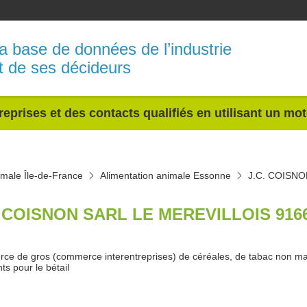
a base de données de l’industrie
t de ses décideurs
reprises et des contacts qualifiés en utilisant un mo
imale Île-de-France
Alimentation animale Essonne
J.C. COISN
. COISNON SARL LE MEREVILLOIS 916
e de gros (commerce interentreprises) de céréales, de tabac non m
ts pour le bétail