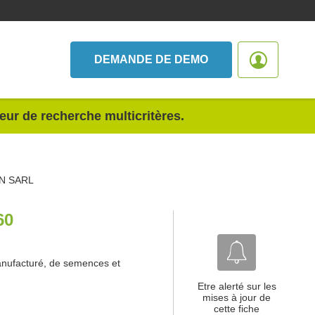
DEMANDE DE DEMO
teur de recherche multicritères.
ON SARL
60
anufacturé, de semences et
Etre alerté sur les
mises à jour de
cette fiche