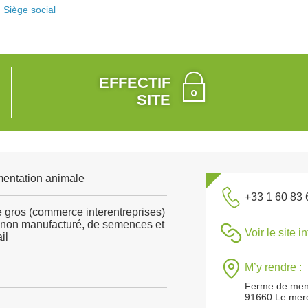
Siège social
EFFECTIF
SITE
mentation animale
+33 1 60 83 
gros (commerce interentreprises)
c non manufacturé, de semences et
Voir le site i
il
M’y rendre :
Ferme de men
91660 Le merev