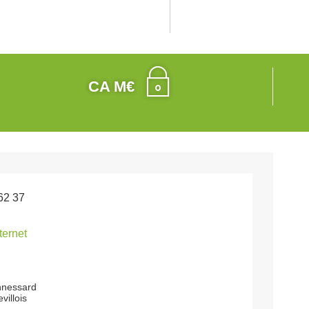
CA M€
62 37
nternet
nessard
illois