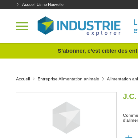
Accueil Usine Nouvelle
L
e
<
S’abonner, c’est cibler des ent
Accueil
Entreprise Alimentation animale
Alimentation an
J.C
Commerc
d'alimen