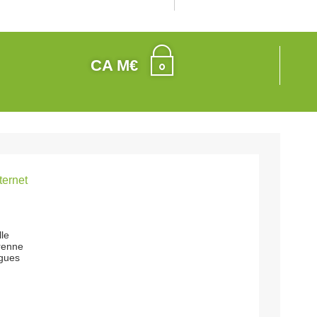
CA M€
nternet
lle
arenne
gues