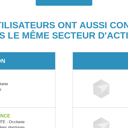
TILISATEURS ONT AUSSI CO
S LE MÊME SECTEUR D'ACTI
ON
tanie
s
ANCE
E - Occitanie
ères plastiques