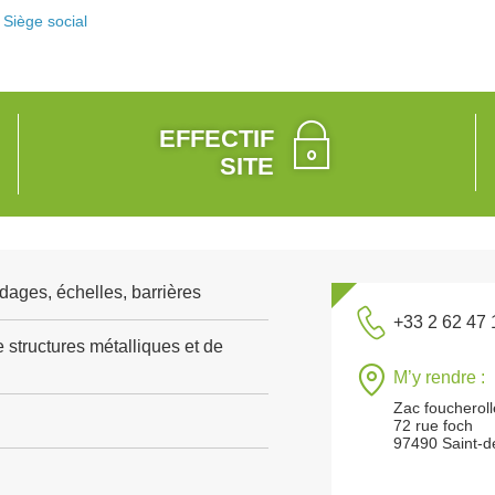
Siège social
EFFECTIF
SITE
dages, échelles, barrières
+33 2 62 47 
 structures métalliques et de
M’y rendre :
Zac foucherol
72 rue foch
97490 Saint-d