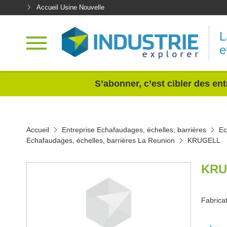
Accueil Usine Nouvelle
L
e
<
S’abonner, c’est cibler des ent
Accueil
Entreprise Echafaudages, échelles, barrières
Ec
Echafaudages, échelles, barrières La Reunion
KRUGELL
KRU
Fabricat