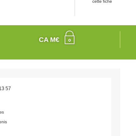
cette fiche
CA M€
13 57
les
enis