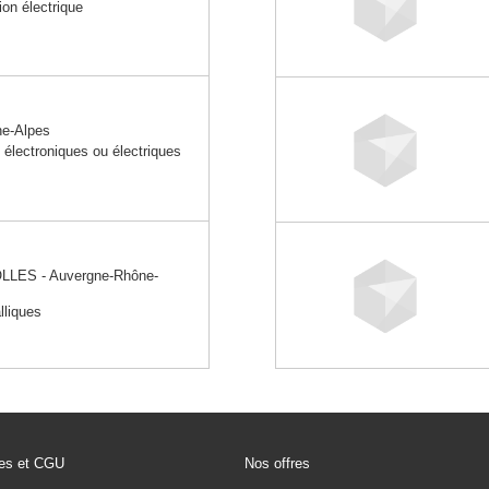
ion électrique
e-Alpes
s électroniques ou électriques
ES - Auvergne-Rhône-
lliques
les et CGU
Nos offres