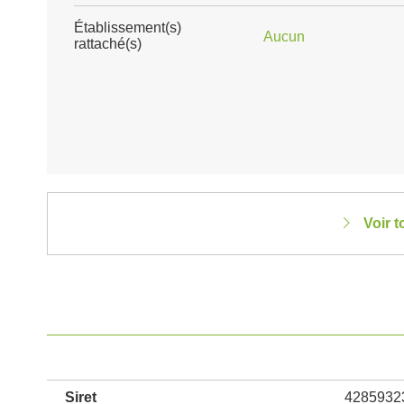
Établissement(s)
Aucun
rattaché(s)
Voir 
Siret
4285932