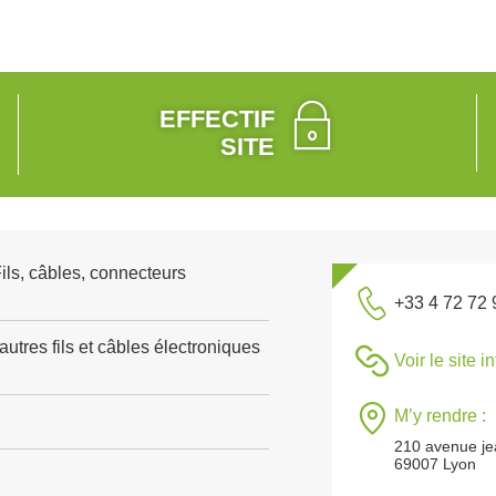
EFFECTIF
SITE
Fils, câbles, connecteurs
+33 4 72 72 
autres fils et câbles électroniques
Voir le site i
M’y rendre :
210 avenue je
69007 Lyon