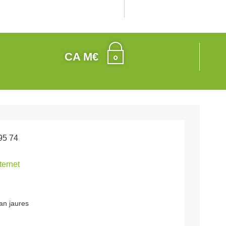
CA M€
95 74
nternet
an jaures