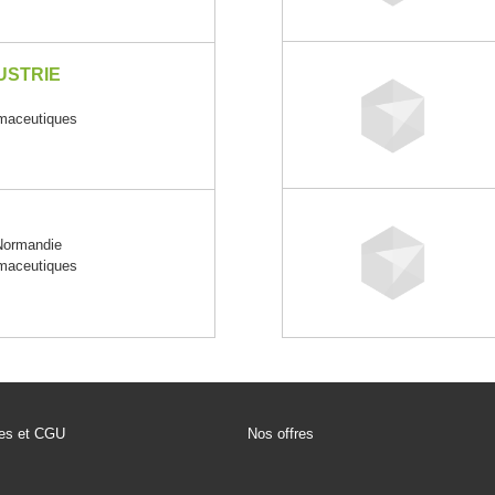
USTRIE
rmaceutiques
ormandie
rmaceutiques
les et CGU
Nos offres