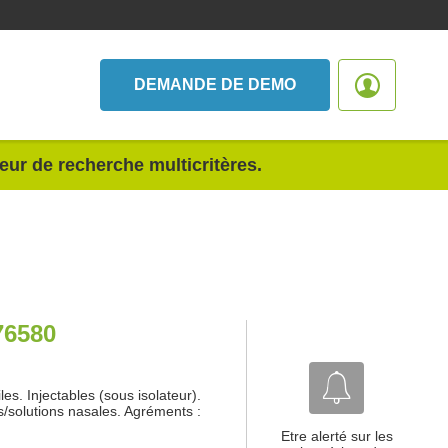
DEMANDE DE DEMO
teur de recherche multicritères.
76580
les. Injectables (sous isolateur).
es/solutions nasales. Agréments :
Etre alerté sur les