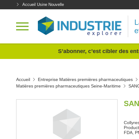
Accueil Usine Nouvelle
L
e
<
S’abonner, c’est cibler des ent
Accueil
Entreprise Matières premières pharmaceutiques
Matières premières pharmaceutiques Seine-Maritime
SANO
SAN
Collyres
Product
FDA, P