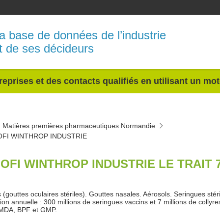
a base de données de l’industrie
t de ses décideurs
reprises et des contacts qualifiés en utilisant un mo
Matières premières pharmaceutiques Normandie
FI WINTHROP INDUSTRIE
OFI WINTHROP INDUSTRIE LE TRAIT 
 (gouttes oculaires stériles). Gouttes nasales. Aérosols. Seringues stéri
ion annuelle : 300 millions de seringues vaccins et 7 millions de collyr
MDA, BPF et GMP.