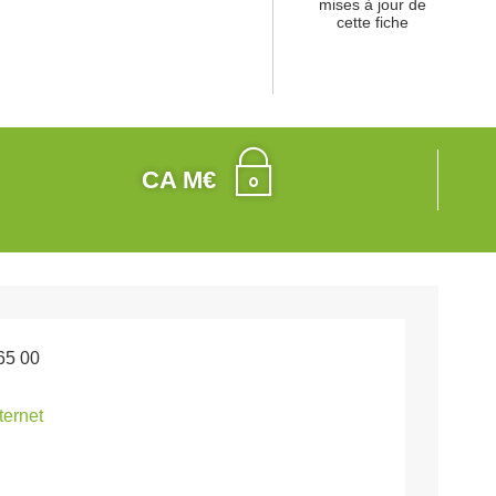
mises à jour de
cette fiche
CA M€
65 00
nternet