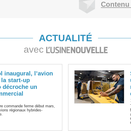
Contenu 
ACTUALITÉ
avec
 inaugural, l’avion
 la start-up
o décroche un
mmercial
ière commande ferme début mars,
vions régionaux hybrides-
e.