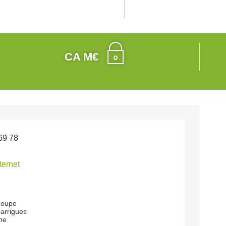
CA M€
69 78
nternet
 coupe
arrigues
ne