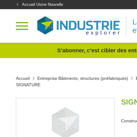
Accueil Usine Nouvelle
L
e
<
S’abonner, c’est cibler des ent
Accueil
Entreprise Bâtiments, structures (préfabriqués)
SIGNATURE
SIG
Construc