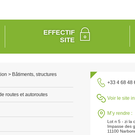
EFFECTIF
SITE
ion > Bâtiments, structures
+33 4 68 48 
de routes et autoroutes
Voir le site i
M’y rendre :
Lot n 5 - zi la
Impasse des g
11100 Narbon