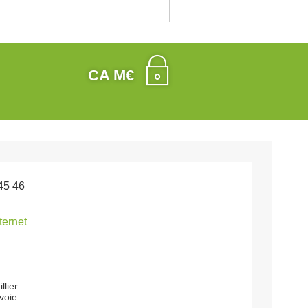
CA M€
45 46
nternet
llier
voie