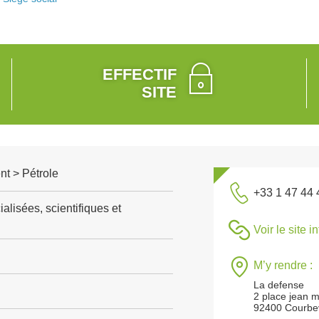
EFFECTIF
SITE
t > Pétrole
+33 1 47 44 
alisées, scientifiques et
Voir le site i
M’y rendre :
La defense
2 place jean mi
92400 Courbe