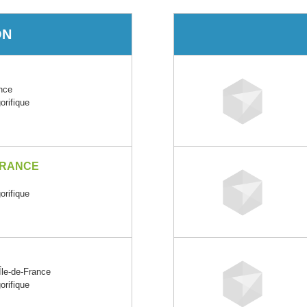
ON
nce
orifique
FRANCE
orifique
e-de-France
orifique