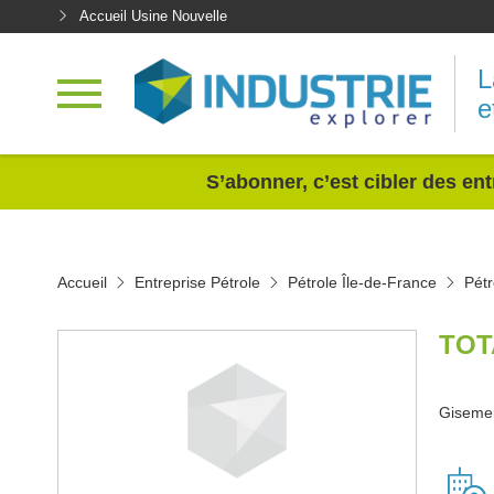
Accueil Usine Nouvelle
L
e
<
S’abonner, c’est cibler des ent
Accueil
Entreprise Pétrole
Pétrole Île-de-France
Pétr
TOT
Gisemen