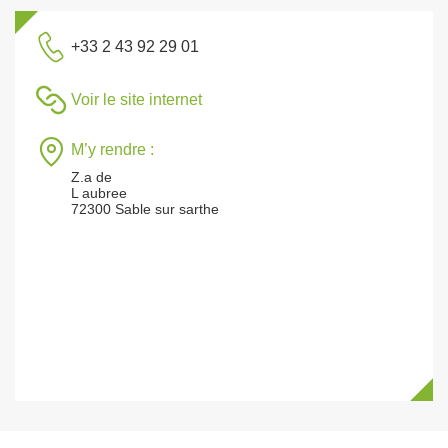
+33 2 43 92 29 01
Voir le site internet
M’y rendre :
Z.a de
L aubree
72300 Sable sur sarthe