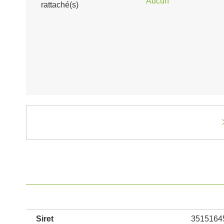
Aucun
rattaché(s)
Siret
3515164