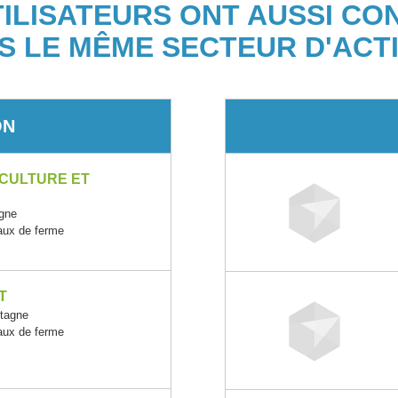
TILISATEURS ONT AUSSI CO
S LE MÊME SECTEUR D'ACTI
ON
 CULTURE ET
gne
maux de ferme
T
tagne
maux de ferme