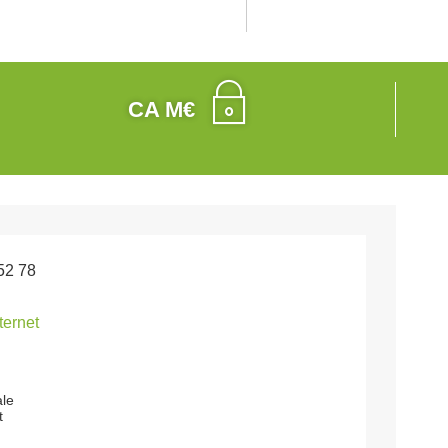
CA M€
52 78
nternet
ale
t