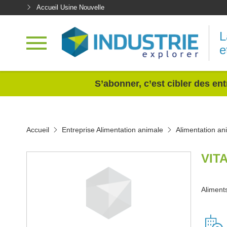
Accueil Usine Nouvelle
L
e
<
S’abonner, c’est cibler des ent
Accueil
Entreprise Alimentation animale
Alimentation an
VIT
Aliments