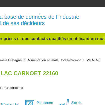
a base de données de l’industrie
t de ses décideurs
reprises et des contacts qualifiés en utilisant un mo
imale Bretagne
Alimentation animale Côtes-d'armor
VITALAC
ALAC CARNOET 22160
 pour porcelets.
Plateforme
Site de
Siège social