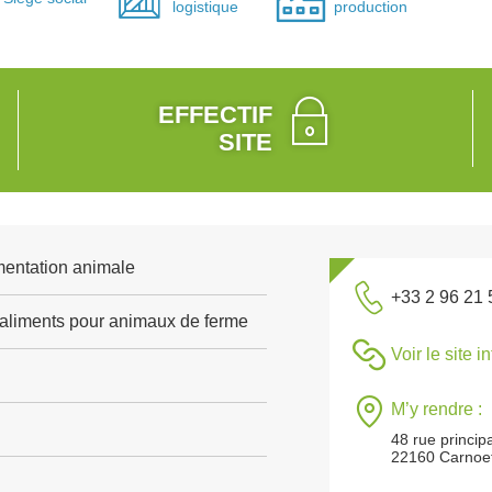
logistique
production
EFFECTIF
SITE
mentation animale
+33 2 96 21 
'aliments pour animaux de ferme
Voir le site i
M’y rendre :
48 rue princip
22160 Carnoe