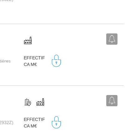
EFFECTIF
tières
CA M€
EFFECTIF
(2932Z)
CA M€