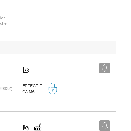
der
rche
EFFECTIF
(2932Z)
CA M€