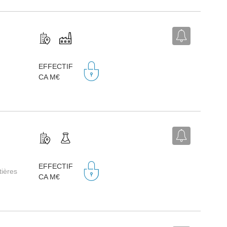
EFFECTIF
CA M€
EFFECTIF
tières
CA M€