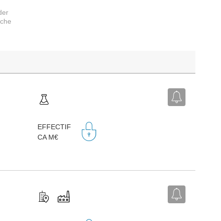
der
rche
EFFECTIF
CA M€