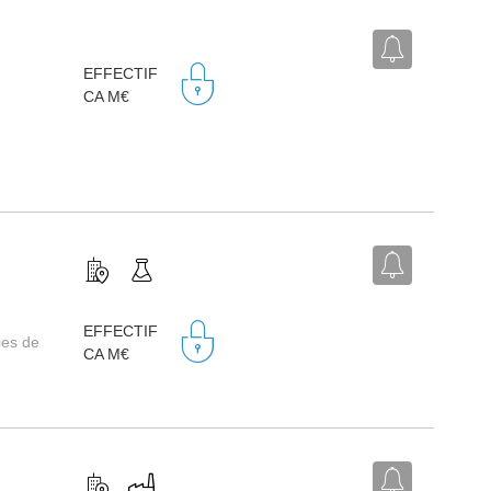
EFFECTIF
CA M€
EFFECTIF
ies de
CA M€