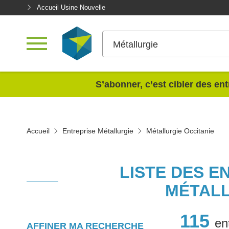
Accueil Usine Nouvelle
Métallurgie
<
S’abonner, c’est cibler des ent
Accueil
Entreprise Métallurgie
Métallurgie Occitanie
LISTE DES E
MÉTALL
115
en
AFFINER MA RECHERCHE