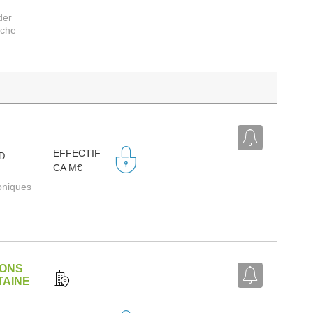
der
rche
EFFECTIF
RD
CA M€
roniques
IONS
TAINE