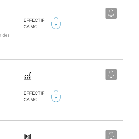
EFFECTIF
CA M€
on des
EFFECTIF
CA M€