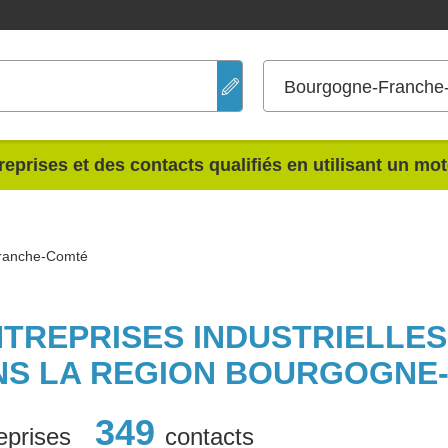
Bourgogne-Franche
reprises et des contacts qualifiés en utilisant un mo
ranche-Comté
NTREPRISES INDUSTRIELLE
NS LA REGION BOURGOGNE
349
eprises
contacts