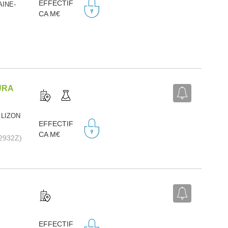
EFFECTIF
AINE-
CA M€
URA
 LIZON
EFFECTIF
CA M€
(2932Z)
EFFECTIF