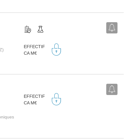
EFFECTIF
Z)
CA M€
EFFECTIF
CA M€
roniques