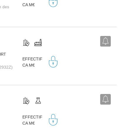
CA M€
on des
URT
EFFECTIF
CA M€
(2932Z)
EFFECTIF
CA M€