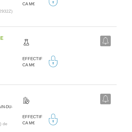
CA M€
(2932Z)
CE
EFFECTIF
CA M€
AIN-DU-
EFFECTIF
CA M€
) de