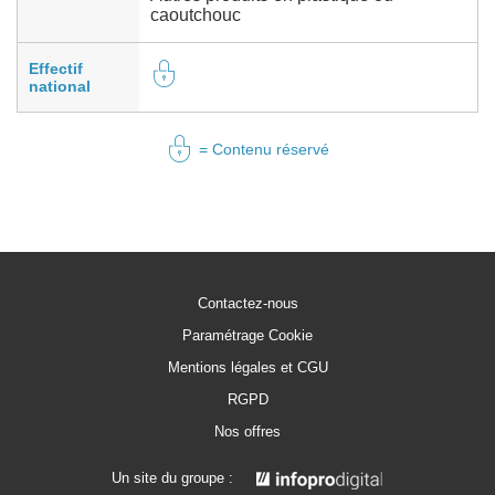
caoutchouc
Effectif
national
= Contenu réservé
Contactez-nous
Paramétrage Cookie
Mentions légales et CGU
RGPD
Nos offres
Un site du groupe :