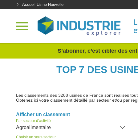
Accueil Usine Nouvelle
L
e
<
S’abonner, c’est cibler des ent
TOP 7 DES USI
Les classements des 3288 usines de France sont réalisés tout au
Obtenez ici votre classement détaillé par secteur et/ou par rég
Afficher un classement
Par secteur d’activité
Agroalimentaire
Choisir un sous-secteur