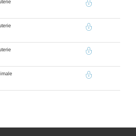
terie
terie
terie
nimale