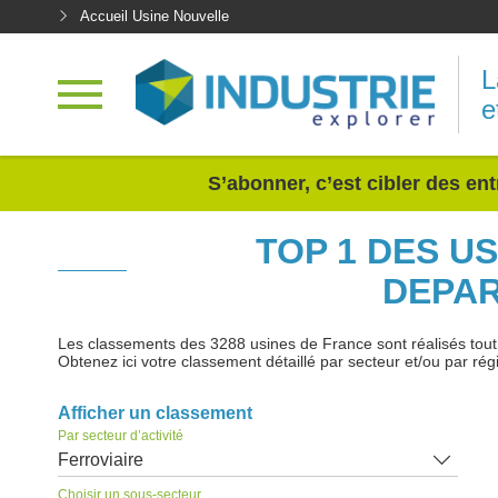
Accueil Usine Nouvelle
L
e
<
S’abonner, c’est cibler des ent
TOP 1 DES U
DEPAR
Les classements des 3288 usines de France sont réalisés tout au
Obtenez ici votre classement détaillé par secteur et/ou par rég
Afficher un classement
Par secteur d’activité
Ferroviaire
Choisir un sous-secteur